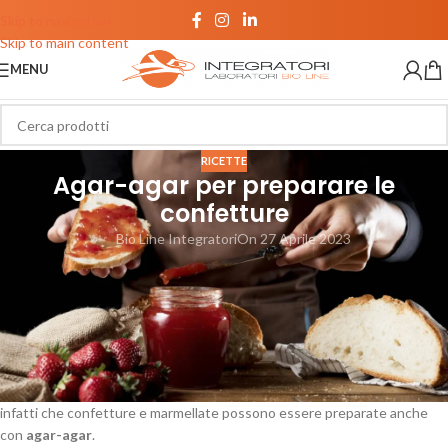
Skip to navigation
Skip to main content
MENU
RICETTE
Agar-agar per preparare le
confetture
Bio Line Integratori
On 27 Aprile 2023
Con questo articolo sull’
agar-agar
, proseguiamo il filone sui prodotti
alimentari e, in particolar modo, su confetture e marmellate che abbiamo
inaugurato qualche settimana fa con
questo articolo
.
Nell’
ultimo articolo
abbiamo visto come, per preparare la marmellata
fatta in casa, si utilizzino due ingredienti: pectina e acido citrico. Oggi,
invece, vogliamo proporvi un’alternativa alla pectina. Non tutti sanno
infatti che confetture e marmellate possono essere preparate anche
con
agar-agar
.