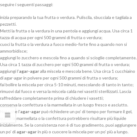
seguire i seguenti passaggi:
inizia preparando la tua frutta o verdura. Puliscila, sbucciala e tagliala a
pezzetti.
Metti la frutta o la verdura in una pentola e aggiungi acqua. Usa circa 1
tazza di acqua per ogni 500 grammi di frutta o verdura;
cuoci la frutta o la verdura a fuoco medio-forte fino a quando non si
ammorbidisce;
aggiungi lo zucchero e mescola fino a quando si scioglie completamente.
Usa circa 1 tazza di zucchero per ogni 500 grammi di frutta o verdura;
aggiungi l’
agar-agar
alla miscela e mescola bene. Usa circa 1 cucchiaino
di agar-agar in polvere per ogni 500 grammi di frutta o verdura;
fai bollire la miscela per circa 5-10 minuti, mescolando di tanto in tanto;
rimuovi dal fuoco e versa la miscela calda nei vasetti sterilizzati. Lascia
raffreddare completamente prima di chiudere i vasetti;
conserva la confettura o la marmellata in un luogo fresco e asciutto.
Nota che l’
agar-agar
può richiedere un po’ di tempo per formare il gel,
quindi la marmellata o la confettura potrebbero risultare più liquide
inizialmente. Se la consistenza non è di tuo gradimento, puoi aggiungere
un po’ di
agar-agar
in più o cuocere la miscela per un po’ più a lungo.