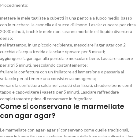
Procedimento:
mettere le mele tagliate a cubetti in una pentola a fuoco medio-basso
con lo zucchero, la cannella e il succo di limone. Lasciar cuocere per circa
20-30 minuti, finché le mele non saranno morbide e il liquido diventerà
denso:
nel frattempo, in un piccolo recipiente, mescolare l’agar-agar con 2
cucchiai di acqua fredda e lasciare riposare per 5 minuti;
aggiungere l’agar agar alla pentola e mescolare bene. Lasciare cuocere
per altri 5 minuti, mescolando costantemente;
frullare la confettura con un frullatore ad immersione o passarla al
setaccio per ottenere una consistenza omogenea;
versare la confettura calda nei vasetti sterilizzati, chiudere bene con il
tappo e capovolgere i vasetti per 5 minuti. Lasciare raffreddare
completamente prima di conservare in frigorifero.
Come si conservano le marmellate
con agar agar?
Le marmellate con
agar-agar
si conservano come quelle tradizionali,
ovvero in luogo fresco e asciutto, lontano dalla luce solare diretta. Una