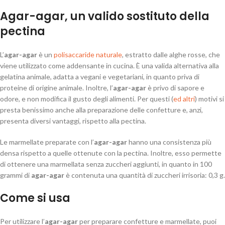
Agar-agar, un valido sostituto della
pectina
L’
agar-agar
è un
polisaccaride naturale
, estratto dalle alghe rosse, che
viene utilizzato come addensante in cucina. È una valida alternativa alla
gelatina animale, adatta a vegani e vegetariani, in quanto priva di
proteine di origine animale. Inoltre, l’
agar-agar
è privo di sapore e
odore, e non modifica il gusto degli alimenti. Per questi (
ed altri
) motivi si
presta benissimo anche alla preparazione delle confetture e, anzi,
presenta diversi vantaggi, rispetto alla pectina.
Le marmellate preparate con l’
agar-agar
hanno una consistenza più
densa rispetto a quelle ottenute con la pectina. Inoltre, esso permette
di ottenere una marmellata senza zuccheri aggiunti, in quanto in 100
grammi di
agar-agar
è contenuta una quantità di zuccheri irrisoria: 0,3 g.
Come si usa
Per utilizzare l’
agar-agar
per preparare confetture e marmellate, puoi