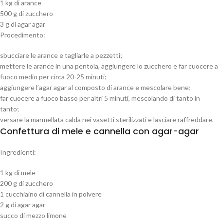
1 kg di arance
500 g di zucchero
3 g di agar agar
Procedimento:
sbucciare le arance e tagliarle a pezzetti;
mettere le arance in una pentola, aggiungere lo zucchero e far cuocere a
fuoco medio per circa 20-25 minuti;
aggiungere l’agar agar al composto di arance e mescolare bene;
far cuocere a fuoco basso per altri 5 minuti, mescolando di tanto in
tanto;
versare la marmellata calda nei vasetti sterilizzati e lasciare raffreddare.
Confettura di mele e cannella con agar-agar
Ingredienti:
1 kg di mele
200 g di zucchero
1 cucchiaino di cannella in polvere
2 g di agar agar
succo di mezzo limone