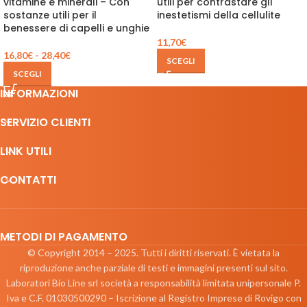
vitamine e minerali – Con
utili per contrastare gli
sostanze utili per il
inestetismi della cellulite
benessere di capelli e unghie
11,70
€
16,80
€
-
28,40
€
SCEGLI
SCEGLI
INFORMAZIONI
SERVIZIO CLIENTI
LINK UTILI
CONTATTI
METODI DI PAGAMENTO
© Copyright 2014 – 2025. Tutti i diritti riservati. È vietata la
riproduzione anche parziale di testi e immagini presenti sul sito.
Laboratori Bio Line srl società a responsabilità limitata unipersonale P.
Iva e C.F. 01030500290 – Iscrizione al Registro Imprese di Rovigo con