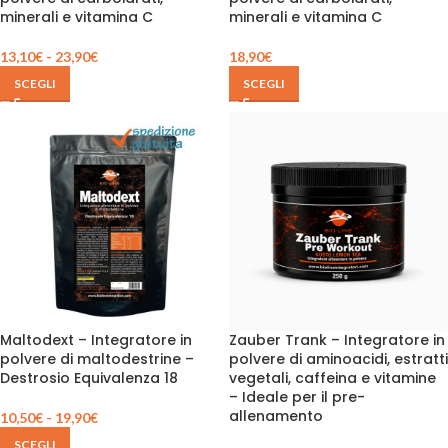
minerali e vitamina C
minerali e vitamina C
13,10
€
-
23,90
€
18,90
€
SCEGLI
SCEGLI
Maltodext – Integratore in
Zauber Trank – Integratore in
polvere di maltodestrine –
polvere di aminoacidi, estratti
Destrosio Equivalenza 18
vegetali, caffeina e vitamine
– Ideale per il pre-
allenamento
10,50
€
-
19,90
€
SCEGLI