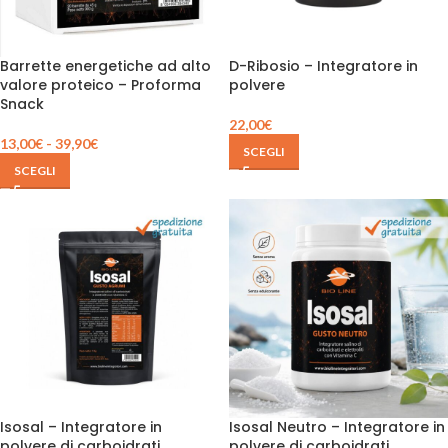
Barrette energetiche ad alto
D-Ribosio – Integratore in
valore proteico – Proforma
polvere
Snack
22,00
€
13,00
€
-
39,90
€
SCEGLI
SCEGLI
Isosal – Integratore in
Isosal Neutro – Integratore in
polvere di carboidrati,
polvere di carboidrati,