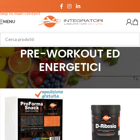
Skip to navigation
Skip to main content
MENU
PRE-WORKOUT ED
ENERGETICI
Home
/
FITNESS
/
PRE-WORKOUT ED ENERGETICI