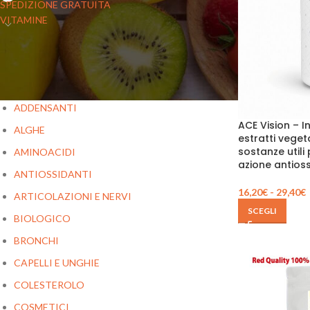
SPEDIZIONE GRATUITA
VITAMINE
GUIDA PRODOTTI
ADDENSANTI
ACE Vision – I
ALGHE
estratti veget
sostanze utili
AMINOACIDI
azione antios
ANTIOSSIDANTI
16,20
€
-
29,40
€
ARTICOLAZIONI E NERVI
SCEGLI
BIOLOGICO
BRONCHI
CAPELLI E UNGHIE
COLESTEROLO
COSMETICI