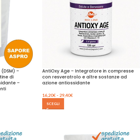
 (DSM) –
AntiOxy Age – Integratore in compresse
tine di
con resveratrolo e altre sostanze ad
sidante –
azione antiossidante
nti
16,20
€
-
29,40
€
SCEGLI