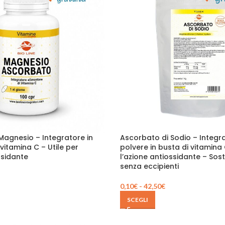
Magnesio – Integratore in
Ascorbato di Sodio – Integra
itamina C – Utile per
polvere in busta di vitamina 
ssidante
l’azione antiossidante – So
senza eccipienti
0,10
€
-
42,50
€
SCEGLI