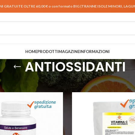
NI GRATUITE OLTRE 60,00 € o con formato BIG (TRANNE ISOLE MINORI, LAG
HOME
PRODOTTI
MAGAZINE
INFORMAZIONI
ANTIOSSIDANTI
E BENESSERE
/
ANTIOSSIDANTI