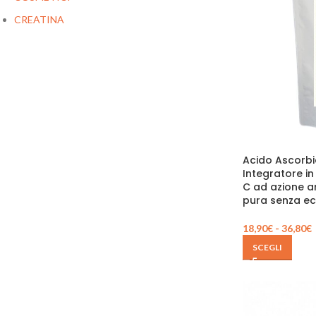
CREATINA
DEPURATIVI
DIFESE IMMUNITARIE
DOLCIFICANTI
DRENANTI
EMULSIONANTI
ENERGETICI
Acido Ascorbi
Integratore in
FARINE-FIBRE
C ad azione a
pura senza ecc
FERMENTI
FUNGHI
18,90
€
-
36,80
€
LASSATIVI
SCEGLI
LATTE E OVODERIVATI
MAGNESIO E POTASSIO
MENOPAUSA