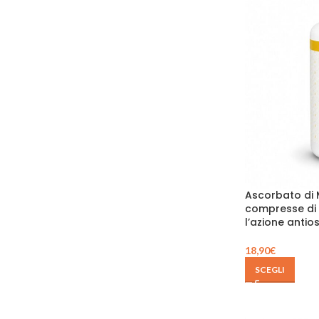
OCCHI
OMEGA
PELLE
PREBIOTICI
PROSTATA
PROTEINE DIETA
PROTEINE SPORT
SENZA GLUTINE CERTIFICATI
Ascorbato di 
SONNO
compresse di v
l’azione antio
VENE
VIE URINARIE
18,90
€
SCEGLI
VITAMINA C
ALTRE VITAMINE