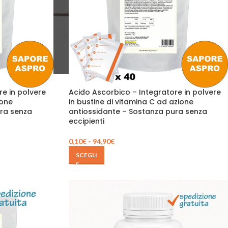
re in polvere
Acido Ascorbico – Integratore in polvere
ione
in bustine di vitamina C ad azione
ura senza
antiossidante – Sostanza pura senza
eccipienti
0,10
€
-
94,90
€
SCEGLI