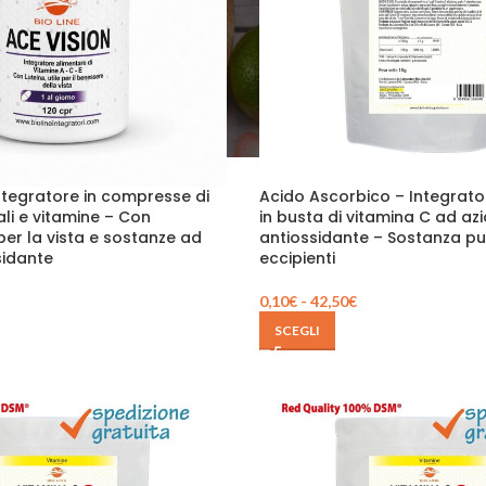
ntegratore in compresse di
Acido Ascorbico – Integrato
ali e vitamine – Con
in busta di vitamina C ad az
 per la vista e sostanze ad
antiossidante – Sostanza p
sidante
eccipienti
0,10
€
-
42,50
€
SCEGLI