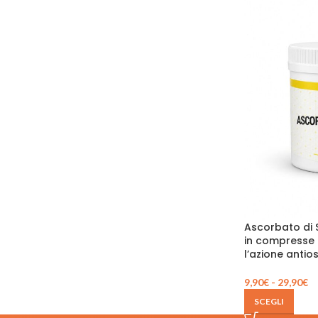
Ascorbato di 
in compresse d
l’azione antio
9,90
€
-
29,90
€
SCEGLI