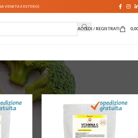
UNA VENETA E ESTERO)
ACCEDI / REGISTRATI
0,0
Mostra
9
24
36