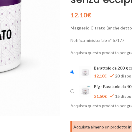
12,10
€
Magnesio Citrato (anche detto
Notifica ministeriale n° 67177
Acquista questo prodotto per gu
Barattolo da 200 g c
12,10
€
20 dispon
Big - Barattolo da 4
21,50
€
15 dispon
Acquista questo prodotto per g
Acquista almeno un prodotto i