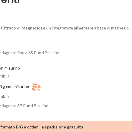
 Citrato di Magnesio)
è un integratore alimentare a base di magnesio.
adagnare fino a
65
Punti Bio Line.
on misurino
ibili
00 g con misurino
ibili
uadagnare
37
Punti Bio Line.
n formato
BIG
e ottieni
la spedizione gratuita.