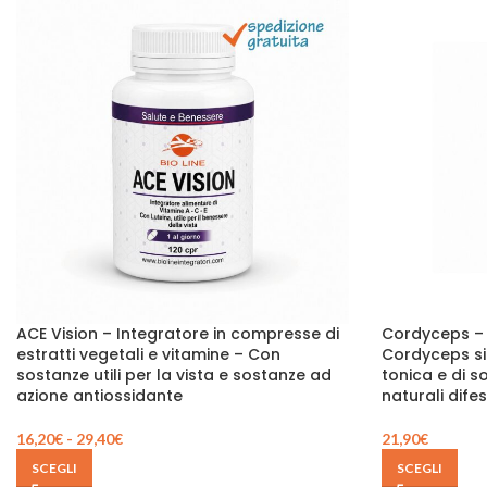
ACE Vision – Integratore in compresse di
Cordyceps – 
estratti vegetali e vitamine – Con
Cordyceps sin
sostanze utili per la vista e sostanze ad
tonica e di 
azione antiossidante
naturali dife
16,20
€
-
29,40
€
21,90
€
SCEGLI
SCEGLI