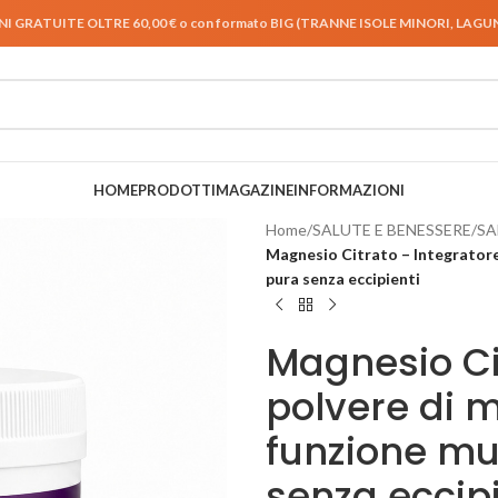
NI GRATUITE OLTRE 60,00 € o con formato BIG (TRANNE ISOLE MINORI, LAG
HOME
PRODOTTI
MAGAZINE
INFORMAZIONI
Home
/
SALUTE E BENESSERE
/
SA
Magnesio Citrato – Integratore 
pura senza eccipienti
Magnesio Cit
polvere di m
funzione mu
senza eccipi