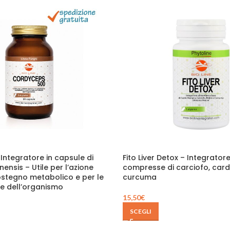
Integratore in capsule di
Fito Liver Detox – Integratore
ensis – Utile per l’azione
compresse di carciofo, car
sostegno metabolico e per le
curcuma
se dell’organismo
15,50
€
SCEGLI