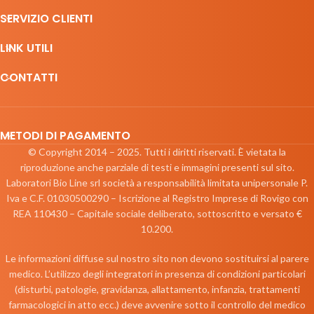
SERVIZIO CLIENTI
DIFESE IMMUNITARIE
DOLCIFICANTI
LINK UTILI
DRENANTI
CONTATTI
EMULSIONANTI
ENERGETICI
FARINE-FIBRE
METODI DI PAGAMENTO
© Copyright 2014 – 2025. Tutti i diritti riservati. È vietata la
FERMENTI
riproduzione anche parziale di testi e immagini presenti sul sito.
FUNGHI
Laboratori Bio Line srl società a responsabilità limitata unipersonale P.
Iva e C.F. 01030500290 – Iscrizione al Registro Imprese di Rovigo con
LASSATIVI
REA 110430 – Capitale sociale deliberato, sottoscritto e versato €
LATTE E OVODERIVATI
10.200.
MAGNESIO E POTASSIO
Le informazioni diffuse sul nostro sito non devono sostituirsi al parere
MENOPAUSA
medico. L’utilizzo degli integratori in presenza di condizioni particolari
OCCHI
(disturbi, patologie, gravidanza, allattamento, infanzia, trattamenti
farmacologici in atto ecc.) deve avvenire sotto il controllo del medico
OMEGA