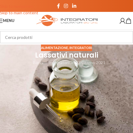
Skip to navigation
Skip to main content
MENU
ALIMENTAZIONE
,
INTEGRATORI
Lassativi naturali
Bio Line Integratori
On 23 Giugno 2021
Lassativi naturali: quali sono, dove
trovarli e come utilizzarli
Lintestino è considerato un secondo cervello che influenza la salute e il
benessere psicofisico: non solo è deputato all’eliminazione delle feci,
ma, essendo ricco di terminazioni nervose, è in grado di elaborare e
trasmette sensazioni ed emozioni.
La regolarità intestinale quotidiana non è sempre facile da ottenere e
varia da individuo a individuo. In generale, sono considerate normali da 3