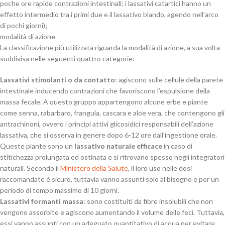
poche ore rapide contrazioni intestinali; i lassativi catartici hanno un
effetto intermedio tra i primi due e il lassativo blando, agendo nell’arco
di pochi giorni);
modalità di azione.
La classificazione più utilizzata riguarda la modalità di azione, a sua volta
suddivisa nelle seguenti quattro categorie:
Lassativi stimolanti o da contatto
: agiscono sulle cellule della parete
intestinale inducendo contrazioni che favoriscono l’espulsione della
massa fecale. A questo gruppo appartengono alcune erbe e piante
come senna, rabarbaro, frangula, cascara e aloe vera, che contengono gli
antrachinoni, ovvero i principi attivi glicosidici responsabili dell’azione
lassativa, che si osserva in genere dopo 6-12 ore dall’ingestione orale.
Queste piante sono un
lassativo naturale efficace
in caso di
stitichezza prolungata ed ostinata e si ritrovano spesso negli integratori
naturali. Secondo il
Ministero della Salute
, il loro uso nelle dosi
raccomandate è sicuro, tuttavia vanno assunti solo al bisogno e per un
periodo di tempo massimo di 10 giorni.
Lassativi formanti massa
: sono costituiti da fibre insolubili che non
vengono assorbite e agiscono aumentando il volume delle feci. Tuttavia,
essi vanno assunti con un adeguato quantitativo di acqua per evitare