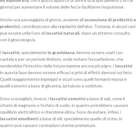
ed equilibrata
, con il giusto apporto di fibre e di acqua (almeno 2 litri al
giorno) per aumentare il volume delle feci e facilitarne l’espulsione.
Anche una passeggiata al giorno, assieme all’
assunzione di probiotici e
prebiotici
, contribuiscono alla regolarità dell’alvo. Tuttavia, in alcuni casi
può essere utile l’uso di
lassativi naturali
, dopo un attento consulto
con il ginecologo/a.
I
lassativi
, specialmente
in gravidanza
, devono essere usati con
cautela e per un periodo limitato, onde evitare l’assuefazione, che
renderebbe l’intestino della futura mamma ancora più pigro. I
lassativi
in questa fase devono essere efficaci e privi di effetti dannosi sul feto.
Quelli maggiormente impiegati e sicuri sono quelli formanti massa e
quelli osmotici a base di glicerina, lattulosio e sorbitolo.
Sono sconsigliati, invece, i
lassativi osmotici
a base di sali, come il
citrato di magnesio o fosfato di sodio, in quanto potrebbero causare
squilibrio elettrolitico e ritenzione idrica. Sono da evitare, infine, i
lassativi
emollienti
a base di olii, specialmente quello di ricino, in
quanto può causare contrazioni uterine premature.