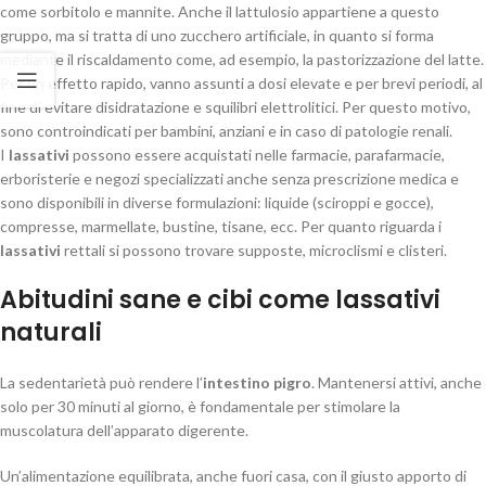
come sorbitolo e mannite. Anche il lattulosio appartiene a questo
gruppo, ma si tratta di uno zucchero artificiale, in quanto si forma
mediante il riscaldamento come, ad esempio, la pastorizzazione del latte.
Per un effetto rapido, vanno assunti a dosi elevate e per brevi periodi, al
fine di evitare disidratazione e squilibri elettrolitici. Per questo motivo,
sono controindicati per bambini, anziani e in caso di patologie renali.
I
lassativi
possono essere acquistati nelle farmacie, parafarmacie,
erboristerie e negozi specializzati anche senza prescrizione medica e
sono disponibili in diverse formulazioni: liquide (sciroppi e gocce),
compresse, marmellate, bustine, tisane, ecc. Per quanto riguarda i
lassativi
rettali si possono trovare supposte, microclismi e clisteri.
Abitudini sane e cibi come lassativi
naturali
La sedentarietà può rendere l’
intestino pigro
. Mantenersi attivi, anche
solo per 30 minuti al giorno, è fondamentale per stimolare la
muscolatura dell’apparato digerente.
Un’alimentazione equilibrata, anche fuori casa, con il giusto apporto di