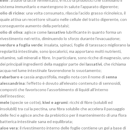
kefir
: a base di latte fermentato, è ricco di probiotici che stimolano il
sistema immunitario e mantengono in salute l’apparato digerente;
olio di ricino
: una volta consumato, rilascia l’acido grasso ricinoleico, il
quale attiva un recettore situato nelle cellule del tratto digerente, con
conseguente aumento della peristalsi;
olio di oliva
: agisce come
lassativo
lubrificante in quanto forma un
rivestimento nel retto, diminuendo lo sforzo durante l’evacuazione;
verdure a foglia verde
: insalata, spinaci, foglie di tarassaco migliorano la
regolarità intestinale, sono ipocalorici, ma apportano molti nutrienti,
vitamine, sali minerali e fibre. In particolare, sono ricche di magnesio, uno
dei principali ingredienti della maggior parte dei
lassativi
, che richiama
acqua nel lume intestinale favorendone lo svuotamento;
rabarbaro
e
cassia angustifolia, meglio nota con il nome di
senna
alessandrina
: l’effetto è dovuto all’elevato contenuto di sennosidi,
composti che favoriscono l’assorbimento di liquidi all’interno
dell’intestino;
mele
(specie se cotte),
kiwi e agrumi
: ricchi di fibre (solubili ed
insolubili) tra cui la pectina, una fibra solubile che accelera il passaggio
delle feci e agisce anche da prebiotico per il mantenimento di una flora
batterica intestinale sana ed equilibrata;
aloe vera
: il rivestimento interno delle foglie contiene un gel a base di