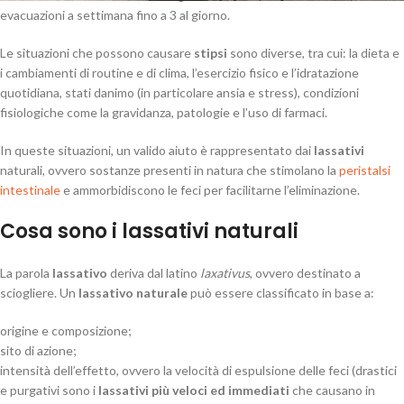
evacuazioni a settimana fino a 3 al giorno.
Le situazioni che possono causare
stipsi
sono diverse, tra cui: la dieta e
i cambiamenti di routine e di clima, l’esercizio fisico e l’idratazione
quotidiana, stati danimo (in particolare ansia e stress), condizioni
fisiologiche come la gravidanza, patologie e l’uso di farmaci.
In queste situazioni, un valido aiuto è rappresentato dai
lassativi
naturali, ovvero sostanze presenti in natura che stimolano la
peristalsi
intestinale
e ammorbidiscono le feci per facilitarne l’eliminazione.
Cosa sono i lassativi naturali
La parola 
lassativo
 deriva dal latino 
laxativus
, ovvero destinato a
sciogliere. Un
lassativo naturale
può essere classificato in base a:
origine e composizione;
sito di azione;
intensità dell’effetto, ovvero la velocità di espulsione delle feci (drastici
e purgativi sono i
lassativi più veloci ed immediati
che causano in