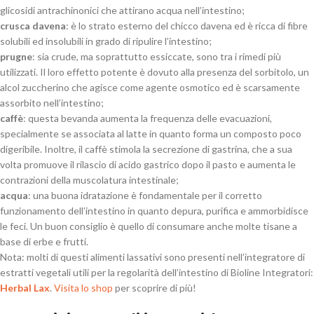
glicosidi antrachinonici che attirano acqua nell’intestino;
crusca davena
: è lo strato esterno del chicco davena ed è ricca di fibre
solubili ed insolubili in grado di ripulire l’intestino;
prugne
: sia crude, ma soprattutto essiccate, sono tra i rimedi più
utilizzati. Il loro effetto potente è dovuto alla presenza del sorbitolo, un
alcol zuccherino che agisce come agente osmotico ed è scarsamente
assorbito nell’intestino;
caffè
: questa bevanda aumenta la frequenza delle evacuazioni,
specialmente se associata al latte in quanto forma un composto poco
digeribile. Inoltre, il caffè stimola la secrezione di gastrina, che a sua
volta promuove il rilascio di acido gastrico dopo il pasto e aumenta le
contrazioni della muscolatura intestinale;
acqua
: una buona idratazione è fondamentale per il corretto
funzionamento dell’intestino in quanto depura, purifica e ammorbidisce
le feci. Un buon consiglio è quello di consumare anche molte tisane a
base di erbe e frutti.
Nota: molti di questi alimenti lassativi sono presenti nell’integratore di
estratti vegetali utili per la regolarità dell’intestino di Bioline Integratori:
Herbal Lax
.
Visita lo shop
per scoprire di più!