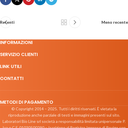
Recenti
Meno recente
INFORMAZIONI
SERVIZIO CLIENTI
LINK UTILI
CONTATTI
METODI DI PAGAMENTO
© Copyright 2014 – 2025. Tutti i diritti riservati. È vietata la
riproduzione anche parziale di testi e immagini presenti sul sito.
Laboratori Bio Line srl società a responsabilità limitata unipersonale P.
Iva e C.F. 01030500290 – Iscrizione al Registro Imprese di Rovigo con