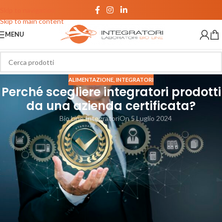
Skip to navigation
Skip to main content
MENU
ALIMENTAZIONE
,
INTEGRATORI
Perché scegliere integratori prodotti
da una azienda certificata?
Bio Line Integratori
On 5 Luglio 2024
Cosa sono le certificazioni?
Perché è importante scegliere un’azienda certificata nel settore
alimentare?
Quali garanzie in più forniscono le certificazioni ai consumatori?
L’obiettivo di questo articolo è fornirti tutte le informazioni necessarie
affinché tu possa fare le tue scelte consapevolmente.