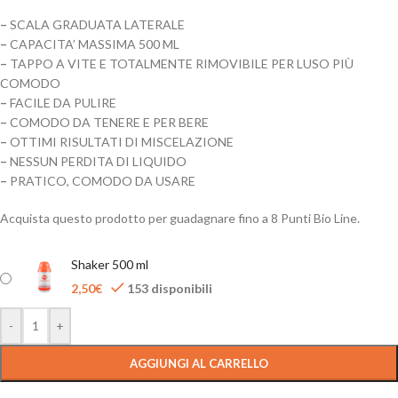
–
SCALA GRADUATA LATERALE
–
CAPACITA’ MASSIMA 500 ML
–
TAPPO A VITE E TOTALMENTE RIMOVIBILE PER LUSO PIÙ
COMODO
–
FACILE DA PULIRE
–
COMODO DA TENERE E PER BERE
–
OTTIMI RISULTATI DI MISCELAZIONE
–
NESSUN PERDITA DI LIQUIDO
–
PRATICO, COMODO DA USARE
Acquista questo prodotto per guadagnare fino a
8
Punti Bio Line.
Shaker 500 ml
2,50
€
153 disponibili
-
+
AGGIUNGI AL CARRELLO