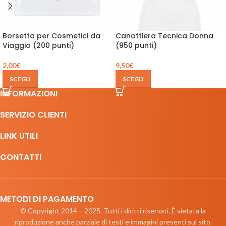
Borsetta per Cosmetici da
Canottiera Tecnica Donna
Viaggio (200 punti)
(950 punti)
2,00
€
9,50
€
SCEGLI
SCEGLI
INFORMAZIONI
SERVIZIO CLIENTI
LINK UTILI
CONTATTI
METODI DI PAGAMENTO
© Copyright 2014 – 2025. Tutti i diritti riservati. È vietata la
riproduzione anche parziale di testi e immagini presenti sul sito.