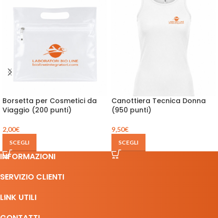
Borsetta per Cosmetici da
Canottiera Tecnica Donna
Viaggio (200 punti)
(950 punti)
2,00
€
9,50
€
SCEGLI
SCEGLI
INFORMAZIONI
SERVIZIO CLIENTI
LINK UTILI
CONTATTI