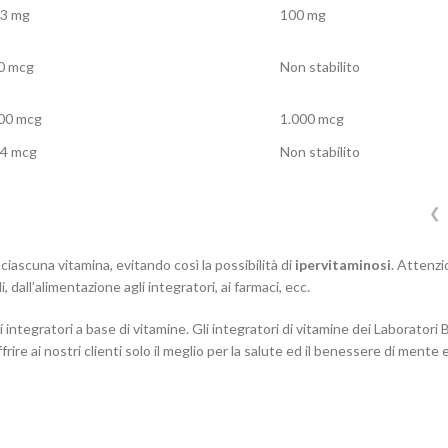
,3 mg
100 mg
0 mcg
Non stabilito
00 mcg
1.000 mcg
,4 mcg
Non stabilito
❮
iascuna vitamina, evitando così la possibilità di
ipervitaminosi
. Attenzi
dall’alimentazione agli integratori, ai farmaci, ecc.
i integratori a base di vitamine. Gli integratori di vitamine dei
Laboratori 
frire ai nostri clienti solo il meglio per la salute ed il benessere di mente 