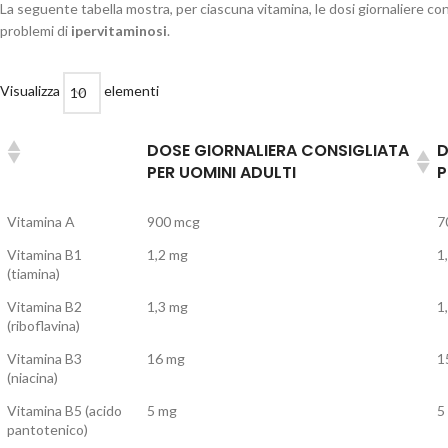
La seguente tabella mostra, per ciascuna vitamina, le dosi giornaliere cons
problemi di
ipervitaminosi
.
Visualizza
elementi
DOSE GIORNALIERA CONSIGLIATA
D
PER UOMINI ADULTI
P
Vitamina A
900 mcg
7
Vitamina B1
1,2 mg
1
(tiamina)
Vitamina B2
1,3 mg
1
(riboflavina)
Vitamina B3
16 mg
1
(niacina)
Vitamina B5 (acido
5 mg
5
pantotenico)