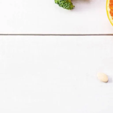
L
ipervitaminosi
si manifesta principalmente a causa dell’assunzione scons
l’eventualità di un sovradosaggio è molto più rara, poiché sono pochi gli
Le cause principali che portano a questa problematica sono principalmente
motivazioni. Ad esempio,
alcuni studi
hanno rilevato che un uso eccessivo 
oltre i livelli di tossicità.
Esistono poi alcuni farmaci che migliorano l’assorbimento di una determin
ipervitaminosi
.
Quali vitamine possono causare prob
Le vitamine conosciute sono 13 e possono essere suddivise in due categori
soggette al rischio di
ipervitaminosi
, in quanto si sciolgono in acqua e
liposolubili vengono conservate all’interno dell’organismo e hanno maggio
Nello specifico, le vitamine che producono i rischi più elevati di
ipervita
(piridossina). Analizziamole nel dettaglio.