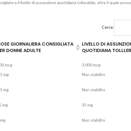
igliate e il livello di assunzione quotidiana tollerabile, oltre il quale po
Cerca:
OSE GIORNALIERA CONSIGLIATA
LIVELLO DI ASSUNZIO
ER DONNE ADULTE
QUOTIDIANA TOLLLER
00 mcg
3.000 mcg
,1 mg
Non stabilito
,1 mg
Non stabilito
5 mg
35 mg
 mg
Non stabilito