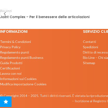
Recenti
Joint Complex – Per il benessere delle articolazioni
INFORMAZIONI
SERVIZIO CLI
Termini & Condizioni
Contatti
Privacy Policy
Spedizioni
Regolamento punti
Diritto di recess
Regolamento punti Business
Bio Line – Chi s
Guida Prodotti
Sitemap
Certificazioni
Lavora con noi
Informazioni sui Cookies
Modifica impostazione Cookies
© Copyright 2014 – 2025. Tutti i diritti riservati. È vietata la riproduzion
– Iscrizione al Registro