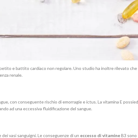
ifestarsi in due forme: acuta e cronica. La forma acuta si concretizza qu
a, dolore alle ossa e alterazioni della pelle.
a A in un lungo arco temporale e si manifesta con sintomi più gravi, tra c
etito e battito cardiaco non regolare. Uno studio ha inoltre rilevato che
ienza renale.
gue, con conseguente rischio di emorragie e ictus. La vitamina E possied
tando ad una eccessiva fluidificazione del sangue.
ne dei vasi sanguigni. Le conseguenze di un
eccesso di vitamine
B3 sono f