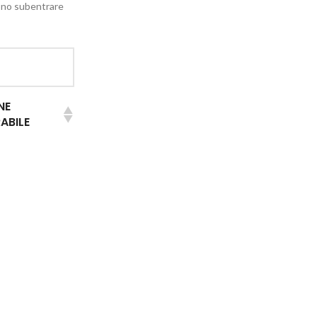
ssono subentrare
NE
ABILE