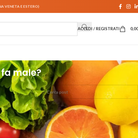
UNA VENETA E ESTERO)
ACCEDI / REGISTRATI
0,0
 fa male?
 ne abusa.
o un fenomeno
mo di vitamine
CATEGORIE ARTICOLI
Alimentazione