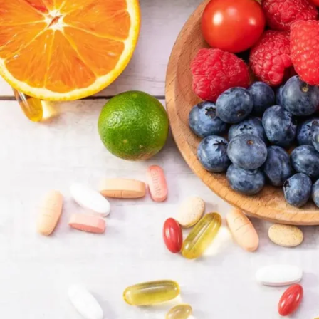
iderata di integratori alimentari e farmaci. Per quanto riguarda l’aliment
 alimenti che contengono vitamine in quantità tali da portare a
ipervitami
 legati ad una scorretta assunzione da parte dell’individuo, ma esistono 
di lettini abbronzanti e lampade solari può aumentare i livelli di vitamin
ata vitamina da parte dell’organismo e, di conseguenza, aumentano il risc
lemi?
e: le vitamine idrosolubili e le vitamine liposolubili. Le prime sono que
 non vengono immagazzinate ma espulse attraverso le urine. Al contrario, l
ri probabilità di causare problemi di salute in caso di dosaggio eccessivo
minosi
sono le vitamine liposolubili A, D, E e le vitamine idrosolubili B3 (ni