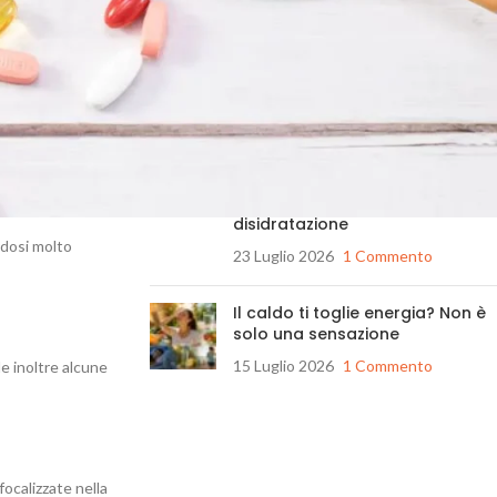
Perché il prezzo delle proteine
del latte è aumentato così
ando si assumono
tanto?
27 Luglio 2026
1 Commento
ui danni al
Hai davvero sete? Quando la
avverti potresti essere già in
una fase iniziale di
disidratazione
 dosi molto
23 Luglio 2026
1 Commento
Il caldo ti toglie energia? Non è
solo una sensazione
15 Luglio 2026
1 Commento
e inoltre alcune
ocalizzate nella