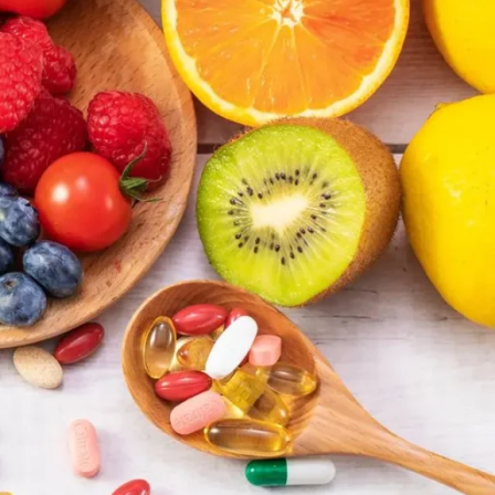
Farmaci
Integratori
azione, infatti,
Patologie
nosi
.
Ricette
Varie
altre possibili
a D nel sangue
ULTIMI ARTICOLI
hio di
Le proteine servono solo a chi
va in palestra? Ecco cosa c’è da
sapere
3 Agosto 2026
1 Commento
lle meno
e vitamine
Farmaci GLP-1: cosa sono, come
.
agiscono e perché si parla così
tanto di alimentazione e
acina) e B6
proteine
27 Luglio 2026
1 Commento