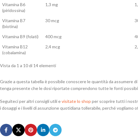
Vitamina B6
1,3 mg
1
(piridossina)
Vitamina B7
30 mcg
3
(biotina)
Vitamina B9 (folati)
400 mcg
4
Vitamina B12
2,4 mcg
2
(cobalamina)
Vista da 1 a 10 di 14 elementi
Grazie a questa tabella è possibile conoscere le quantità da assumere di c
tenga presente che le dosi riportate comprendono tutte le fonti possibili, 
Seguiteci per altri consigli utili e
visitate lo shop
per scoprire tutti i nostr
i dosaggi e i livelli di assunzione quotidiana tollerabile, perché vogliamo of