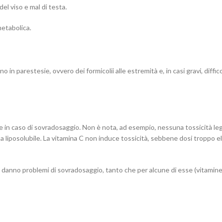
el viso e mal di testa.
metabolica.
 parestesie, ovvero dei formicolii alle estremità e, in casi gravi, diffico
che in caso di sovradosaggio. Non è nota, ad esempio, nessuna tossicità le
a liposolubile. La vitamina C non induce tossicità, sebbene dosi troppo 
on danno problemi di sovradosaggio, tanto che per alcune di esse (vitamine