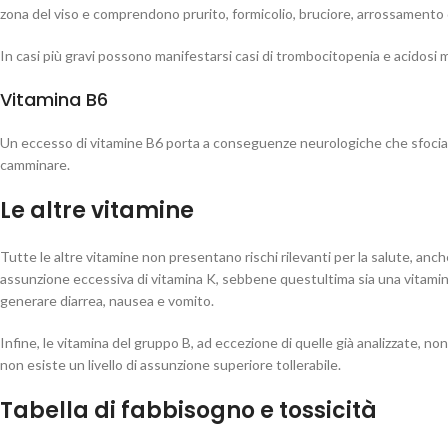
zona del viso e comprendono prurito, formicolio, bruciore, arrossamento d
In casi più gravi possono manifestarsi casi di trombocitopenia e acidosi 
Vitamina B6
Un eccesso di vitamine B6 porta a conseguenze neurologiche che sfociano in
camminare.
Le altre vitamine
Tutte le altre vitamine non presentano rischi rilevanti per la salute, an
assunzione eccessiva di vitamina K, sebbene questultima sia una vitamin
generare diarrea, nausea e vomito.
Infine, le vitamina del gruppo B, ad eccezione di quelle già analizzate, n
non esiste un livello di assunzione superiore tollerabile.
Tabella di fabbisogno e tossicità