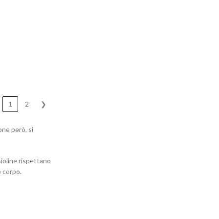
1
2
❯
one però, si
Bioline
rispettano
e corpo.