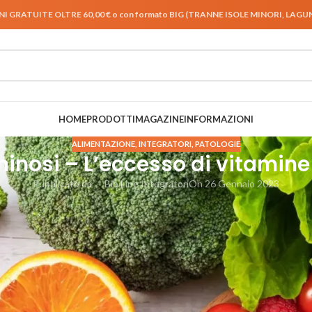
NI GRATUITE OLTRE 60,00 € o con formato BIG (TRANNE ISOLE MINORI, LAG
HOME
PRODOTTI
MAGAZINE
INFORMAZIONI
ALIMENTAZIONE
,
INTEGRATORI
,
PATOLOGIE
minosi – L’eccesso di vitamine
Pubblicato da
Bio Line Integratori
On 26 Gennaio 2023
are un
eccesso di vitamine
che può avere conseguenze sulla salute di chi
 una serie di disturbi fastidiosi.
solo in dosi molto elevate. L
ipervitaminosi
, infatti, viene considerat
ertanto fornire tutte le informazioni utili ai nostri lettori per un consu
adosaggio.