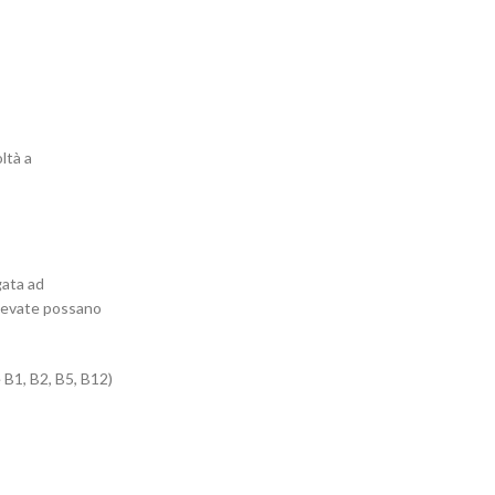
ltà a
gata ad
elevate possano
 B1, B2, B5, B12)