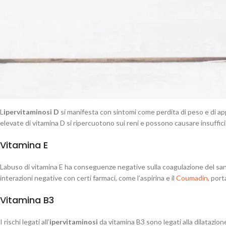
Vitamina A
Labuso di vitamina A può portare all’
ipervitaminosi
A
, la quale può man
enormi quantità di vitamina A in poco tempo e provoca alterazioni della vist
Al contrario, la forma cronica si presenta quando si assume troppa vitamin
fegato e aumento della pressione cranica.
Vitamina D
L
ipervitaminosi D
si manifesta con sintomi come perdita di peso e di app
elevate di vitamina D si ripercuotono sui reni e possono causare insuffic
Vitamina E
Labuso di vitamina E ha conseguenze negative sulla coagulazione del san
interazioni negative con certi farmaci, come l’aspirina e il
Coumadin
, por
Vitamina B3
I rischi legati all’
ipervitaminosi
da vitamina B3 sono legati alla dilatazio