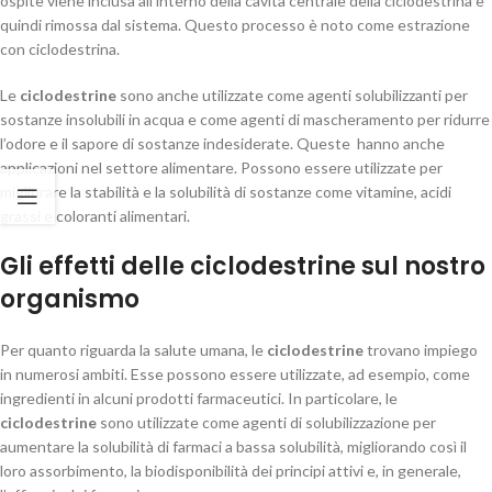
ospite viene inclusa all’interno della cavità centrale della ciclodestrina e
quindi rimossa dal sistema. Questo processo è noto come estrazione
con ciclodestrina.
Le
ciclodestrine
sono anche utilizzate come agenti solubilizzanti per
sostanze insolubili in acqua e come agenti di mascheramento per ridurre
l’odore e il sapore di sostanze indesiderate. Queste
hanno anche
applicazioni nel settore alimentare. Possono essere utilizzate per
migliorare la stabilità e la solubilità di sostanze come vitamine, acidi
grassi e coloranti alimentari.
Gli effetti delle ciclodestrine sul nostro
organismo
Per quanto riguarda la salute umana, le
ciclodestrine
trovano impiego
in numerosi ambiti. Esse possono essere utilizzate, ad esempio, come
ingredienti in alcuni prodotti farmaceutici. In particolare, le
ciclodestrine
sono utilizzate come agenti di solubilizzazione per
aumentare la solubilità di farmaci a bassa solubilità, migliorando così il
loro assorbimento, la biodisponibilità dei principi attivi e, in generale,