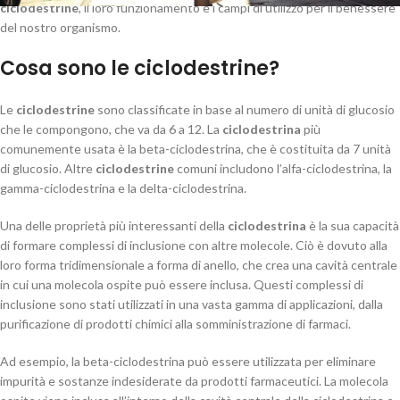
ciclodestrine
, il loro funzionamento e i campi di utilizzo per il benessere
del nostro organismo.
Cosa sono le ciclodestrine?
Le
ciclodestrine
sono classificate in base al numero di unità di glucosio
che le compongono, che va da 6 a 12. La
ciclodestrina
più
comunemente usata è la beta-ciclodestrina, che è costituita da 7 unità
di glucosio. Altre
ciclodestrine
comuni includono l’alfa-ciclodestrina, la
gamma-ciclodestrina e la delta-ciclodestrina.
Una delle proprietà più interessanti della
ciclodestrina
è la sua capacità
di formare complessi di inclusione con altre molecole. Ciò è dovuto alla
loro forma tridimensionale a forma di anello, che crea una cavità centrale
in cui una molecola ospite può essere inclusa. Questi complessi di
inclusione sono stati utilizzati in una vasta gamma di applicazioni, dalla
purificazione di prodotti chimici alla somministrazione di farmaci.
Ad esempio, la beta-ciclodestrina può essere utilizzata per eliminare
impurità e sostanze indesiderate da prodotti farmaceutici. La molecola