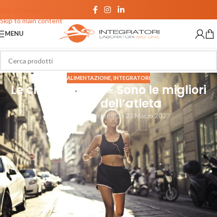
Skip to navigation
Skip to main content
MENU
ALIMENTAZIONE
,
INTEGRATORI
Le ciclodestrine – Sono le migliori
alleate dell’atleta
Bio Line Integratori
On 23 Marzo 2023
Le
ciclodestrine
sono composti ciclici costituiti da una serie di unità di
glucosio legate tra loro mediante legami glicosidici. Questi composti,
anche noti come oligosaccaridi ciclici, sono stati scoperti per la prima
volta nel 1891 da
Villiers
e nel corso degli anni sono stati ampiamente
studiati per le loro proprietà uniche.
La loro estrema duttilità le rende estremamente utili e, per questo
motivo, vengono impiegate in diversi ambiti, da quello clinico, fino a
quello sportivo. In questo articolo andremo ad esplorare le