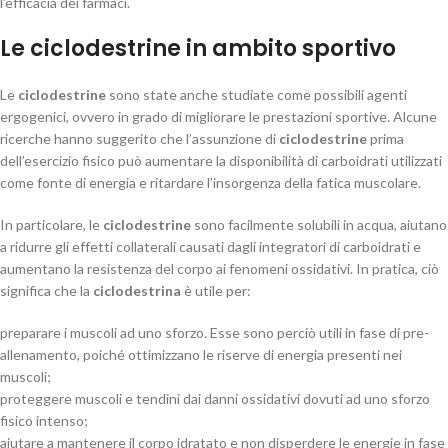
l’efficacia dei farmaci.
Le ciclodestrine in ambito sportivo
Le
ciclodestrine
sono state anche studiate come possibili agenti
ergogenici, ovvero in grado di migliorare le prestazioni sportive. Alcune
ricerche hanno suggerito che l’assunzione di
ciclodestrine
prima
dell’esercizio fisico può aumentare la disponibilità di carboidrati utilizzati
come fonte di energia e ritardare l’insorgenza della fatica muscolare.
In particolare, le
ciclodestrine
sono facilmente solubili in acqua, aiutano
a ridurre gli effetti collaterali causati dagli integratori di carboidrati e
aumentano la resistenza del corpo ai fenomeni ossidativi. In pratica, ciò
significa che la
ciclodestrina
è utile per:
preparare i muscoli ad uno sforzo. Esse sono perciò utili in fase di pre-
allenamento, poiché ottimizzano le riserve di energia presenti nei
muscoli;
proteggere muscoli e tendini dai danni ossidativi dovuti ad uno sforzo
fisico intenso;
aiutare a mantenere il corpo idratato e non disperdere le energie in fase