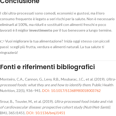
Conclusione
I cibi ultra-processati sono comodi, economici e gustosi, ma il loro
consumo frequente è legato a seri rischi per la salute. Non è necessario
eliminarli al 100%, ma ridurli e sostituirli con alimenti freschi e poco
lavorati è il miglior
investimento
per il tuo benessere a lungo termine.
👉 Vuoi migliorare la tua alimentazione? Inizia oggi stesso con piccoli
passi: scegli più frutta, verdura e alimenti naturali. La tua salute ti
ringrazierà!
Fonti e riferimenti bibliografici
Monteiro, C.A., Cannon, G., Levy, R.B., Moubarac, J.C., et al. (2019).
Ultra-
processed foods: what they are and how to identify them.
Public Health
Nutrition, 22(5), 936–941.
DOI: 10.1017/S1368980018003762
Srour, B., Touvier, M., et al. (2019).
Ultra-processed food intake and risk
of cardiovascular disease: prospective cohort study (NutriNet-Santé).
BMJ, 365:l1451.
DOI: 10.1136/bmj.l1451