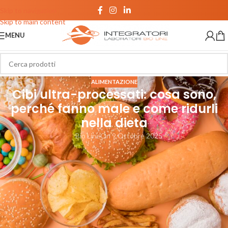
Skip to navigation
Skip to main content
MENU
ALIMENTAZIONE
Cibi ultra-processati: cosa sono,
perché fanno male e come ridurli
nella dieta
Bio Line
On 9 Ottobre 2025
Cosa si intende per cibi ultra-
processati
I
cibi ultra-processati
, secondo la classificazione NOVA dell’OMS,
sono prodotti alimentari industriali che subiscono numerose
trasformazioni e contengono ingredienti di origine non domestica. Non
si tratta di semplici alimenti confezionati, ma di prodotti creati per