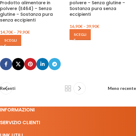
Prodotto alimentare in
polvere – Senza glutine –
polvere (E464) – Senza
Sostanza pura senza
glutine – Sostanza pura
eccipienti
senza eccipienti
16,90
€
-
39,90
€
14,70
€
-
79,90
€
SCEGLI
SCEGLI
Recenti
Meno recente
INFORMAZIONI
SERVIZIO CLIENTI
LINK UTILI