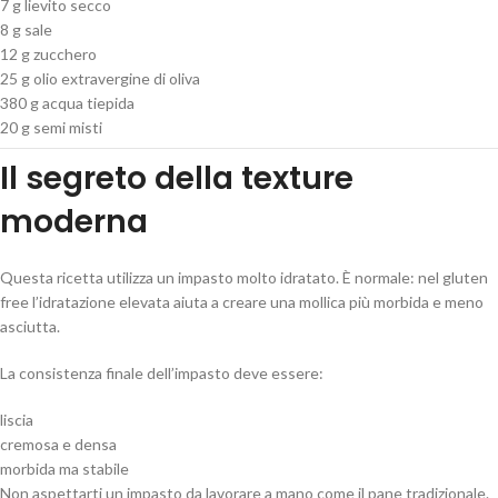
7 g lievito secco
8 g sale
12 g zucchero
25 g olio extravergine di oliva
380 g acqua tiepida
20 g semi misti
Il segreto della texture
moderna
Questa ricetta utilizza un impasto molto idratato. È normale: nel gluten
free l’idratazione elevata aiuta a creare una mollica più morbida e meno
asciutta.
La consistenza finale dell’impasto deve essere:
liscia
cremosa e densa
morbida ma stabile
Non aspettarti un impasto da lavorare a mano come il pane tradizionale.