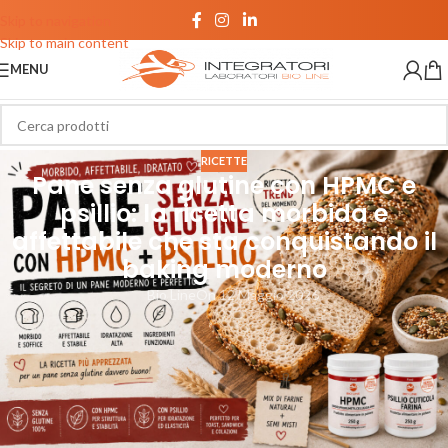
Skip to navigation
Skip to main content
MENU
RICETTE
Pane senza glutine con HPMC e
psillio: la ricetta morbida e
affettabile che sta conquistando il
baking moderno
Bio Line
On 12 Maggio 2026
Negli ultimi anni il pane senza glutine è cambiato completamente. Oggi
non si cerca più soltanto un’alternativa “senza”, ma un pane davvero
buono: morbido, affettabile, stabile e piacevole anche il giorno dopo.
Tra le ricette più apprezzate del momento c’è il pane in cassetta ad alta
idratazione con HPMC e psillio, due ingredienti tecnici che aiutano a
ottenere struttura, elasticità e una mollica soffice anche in assenza di