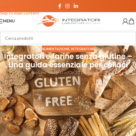
Skip to navigation
Skip to main content
MENU
ALIMENTAZIONE
,
INTEGRATORI
Integratori e farine senza glutine –
Una guida essenziale per celiaci
Bio Line Integratori
On 21 Dicembre 2023
Negli ultimi anni, per fortuna delle persone celiache, abbiamo visto
moltiplicarsi i prodotti che riportano la dicitura senza glutine, anche tra
gli integratori alimentari.
La celiachia, una condizione autoimmune in cui il glutine causa danni
all’intestino tenue, richiede una dieta rigorosamente priva di glutine.
Fortunatamente, oggi il mercato offre ora una varietà di integratori
adatti a soddisfare le esigenze nutrizionali di chi è affetto da questa
condizione.