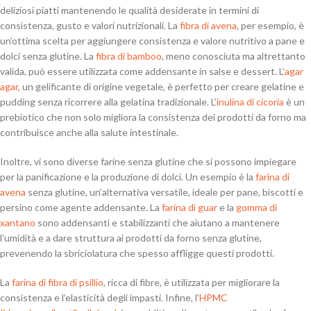
deliziosi piatti mantenendo le qualità desiderate in termini di
consistenza, gusto e valori nutrizionali. La
fibra di avena
, per esempio, è
un’ottima scelta per aggiungere consistenza e valore nutritivo a pane e
dolci senza glutine. La
fibra di bamboo
, meno conosciuta ma altrettanto
valida, può essere utilizzata come addensante in salse e dessert. L’
agar
agar
, un gelificante di origine vegetale, è perfetto per creare gelatine e
pudding senza ricorrere alla gelatina tradizionale. L’
inulina di cicoria
è un
prebiotico che non solo migliora la consistenza dei prodotti da forno ma
contribuisce anche alla salute intestinale.
Inoltre, vi sono diverse farine senza glutine che si possono impiegare
per la panificazione e la produzione di dolci. Un esempio è la
farina di
avena
senza glutine, un’alternativa versatile, ideale per pane, biscotti e
persino come agente addensante. La
farina di guar
e la
gomma di
xantano
sono addensanti e stabilizzanti che aiutano a mantenere
l’umidità e a dare struttura ai prodotti da forno senza glutine,
prevenendo la sbriciolatura che spesso affligge questi prodotti.
La
farina di fibra di psillio
, ricca di fibre, è utilizzata per migliorare la
consistenza e l’elasticità degli impasti. Infine, l’
HPMC